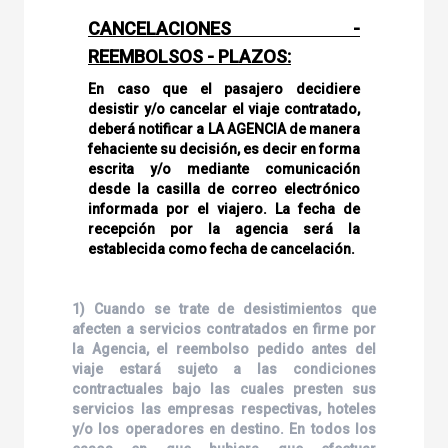
CANCELACIONES -
REEMBOLSOS - PLAZOS:
En caso que el pasajero decidiere
desistir y/o cancelar el viaje contratado,
deberá notificar a LA AGENCIA de manera
fehaciente su decisión, es decir en forma
escrita y/o mediante comunicación
desde la casilla de correo electrónico
informada por el viajero. La fecha de
recepción por la agencia será la
establecida como fecha de cancelación.
1) Cuando se trate de desistimientos que
afecten a servicios contratados en firme por
la Agencia, el reembolso pedido antes del
viaje estará sujeto a las condiciones
contractuales bajo las cuales presten sus
servicios las empresas respectivas, hoteles
y/o los operadores en destino. En todos los